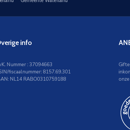
erland
Gemeente Waterland
verige info
ANB
vK. Nummer : 37094663
Gifte
SIN/fiscaalnummer: 8157.69.301
inko
BAN: NL14 RABO0310759188
onze 