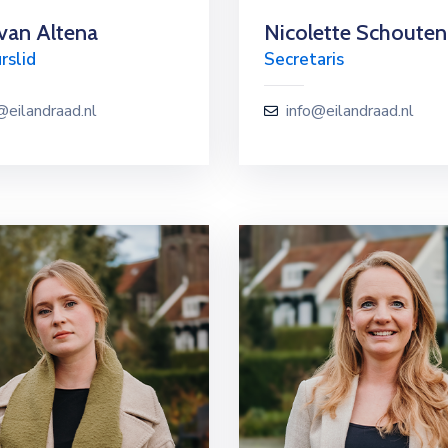
van Altena
Nicolette Schouten
rslid
Secretaris
@eilandraad.nl
info@eilandraad.nl