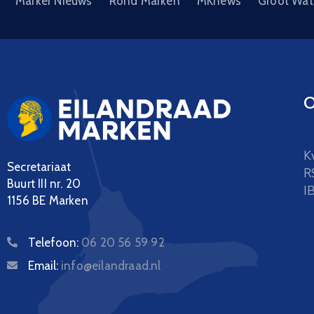
Marker Nieuws
Rond Marken
MKnews
Groot Wat
O
K
Secretariaat
R
Buurt III nr. 20
I
1156 BE Marken
Telefoon:
06 20 56 59 92
Email:
info@eilandraad.nl