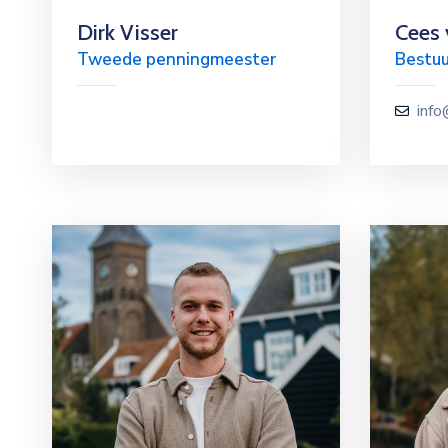
Dirk Visser
Cees 
Tweede penningmeester
Bestuu
info