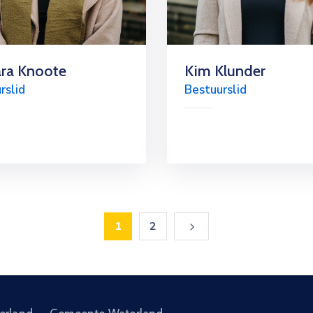
ra Knoote
Kim Klunder
rslid
Bestuurslid
1
2